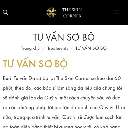
TƯ VẤN SƠ BỘ
Trang chủ
Treatments
TƯ VẤN SƠ BỘ
TƯ VẤN SƠ BỘ
Buổi Tư vấn Da sơ bộ tại The Skin Corner sẽ kéo dài 60
phút, theo đó, các bác sĩ lâm sàng da liễu của chúng tôi
sẽ đánh giá làn da Quý vị một cách chuyên sâu và đưa
ra các phương pháp tái tạo làn da dành cho Quý vị. Hơn
nữa, trong quá trình tư vấn, Quý vị sẽ được làm sạch làn
da toàn diện bằng thiết bị quang học y tế, có khả năng